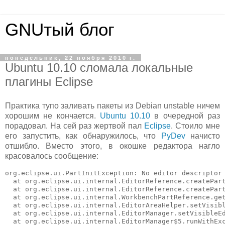
GNUтый блог
понедельник, 22 ноября 2010 г.
Ubuntu 10.10 сломала локальные
плагины Eclipse
Практика тупо заливать пакеты из Debian unstable ничем
хорошим не кончается.
Ubuntu 10.10
в очередной раз
порадовал. На сей раз жертвой пал
Eclipse
. Стоило мне
его запустить, как обнаружилось, что
PyDev
начисто
отшибло. Вместо этого, в окошке редактора нагло
красовалось сообщение:
org.eclipse.ui.PartInitException: No editor descriptor 
  at org.eclipse.ui.internal.EditorReference.createPart
  at org.eclipse.ui.internal.EditorReference.createPart
  at org.eclipse.ui.internal.WorkbenchPartReference.get
  at org.eclipse.ui.internal.EditorAreaHelper.setVisibl
  at org.eclipse.ui.internal.EditorManager.setVisibleEd
  at org.eclipse.ui.internal.EditorManager$5.runWithExc