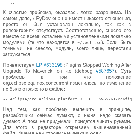
К счастью проблема, оказалась легко разрешима. На
самом деле, к PyDev она не имеет никакого отношения,
просто он был установлен локально, так как в
репозиториях отсутствует. Соответственно, снесло его
вместе со всеми остальными установленными локально
модулями (те что находятся в
). Если быть
~/.eclipse
точными, не снесло, модули, всего лишь, перестали
загружаться.
Приветствуем
LP #633198
:Plugins Stopped Working After
Upgrade To Maverick, он же (debbug
#587657
). Суть
проблемы в том, что положение
org.eclipse.equinox.concurrent изменилось, но изменение
не было отражено в файле:
~/.eclipse/org.eclipse.platform_3.5.0_155965261/config
Над тем, как проблему вылечить в принципе,
разработчики сейчас думают, с июня надо сказать
думают. А пока не придумали, придется чинить руками.
Для этого в редакторе открываем вышеназванный
файл. Ищем в нем строчку начинающуюся с