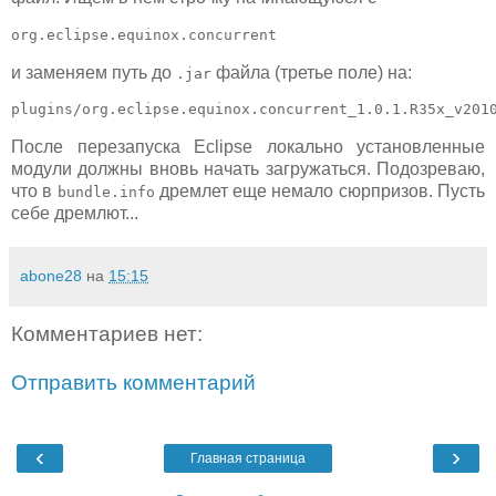
org.eclipse.equinox.concurrent
и заменяем путь до
файла (третье поле) на:
.jar
plugins/org.eclipse.equinox.concurrent_1.0.1.R35x_v201
После перезапуска Eclipse локально установленные
модули должны вновь начать загружаться. Подозреваю,
что в
дремлет еще немало сюрпризов. Пусть
bundle.info
себе дремлют...
abone28
на
15:15
Комментариев нет:
Отправить комментарий
‹
›
Главная страница