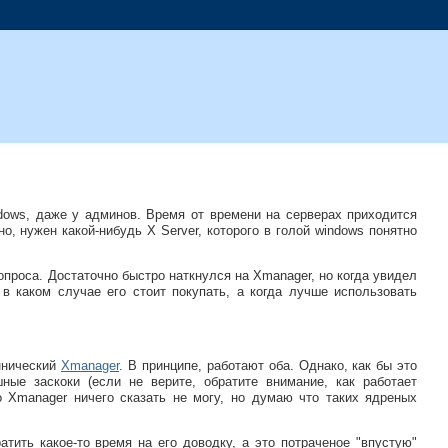
ndows, даже у админов. Время от времени на серверах приходится
о, нужен какой-нибудь X Server, которого в голой windows понятно
проса. Достаточно быстро наткнулся на Xmanager, но когда увидел
 в каком случае его стоит покупать, а когда лучше использовать
ннический
Xmanager
. В принципе, работают оба. Однако, как бы это
ные заскоки (если не верите, обратите внимание, как работает
Про Xmanager ничего сказать не могу, но думаю что таких ядреных
атить какое-то время на его доводку, а это потраченое "впустую"