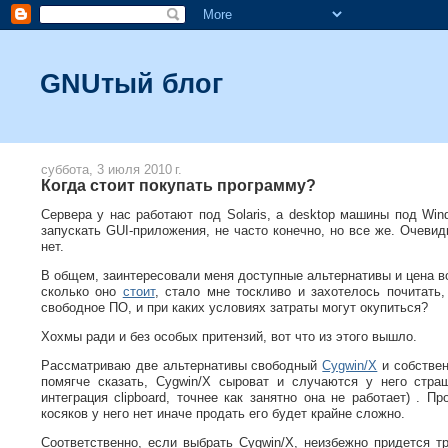
GNUтый блог
суббота, 3 июля 2010 г.
Когда стоит покупать программу?
Сервера у нас работают под Solaris, а desktop машины под Wi
запускать GUI-приложения, не часто конечно, но все же. Очевидн
нет.
В общем, заинтересовали меня доступные альтернативы и цена во
сколько оно
стоит
, стало мне тоскливо и захотелось почитать,
свободное ПО, и при каких условиях затраты могут окупиться?
Хохмы ради и без особых притензий, вот что из этого вышло.
Рассматриваю две альтернативы свободный
Cygwin/X
и собстве
помягче сказать, Cygwin/X сыроват и случаются у него страш
интеграция clipboard, точнее как занятно она не работает) . 
косяков у него нет иначе продать его будет крайне сложно.
Соответственно, если выбрать Cygwin/X, неизбежно придется тр