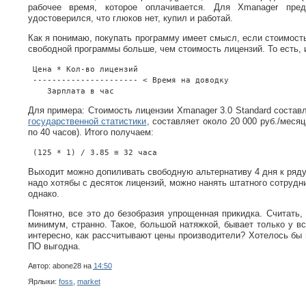
рабочее время, которое оплачивается. Для Xmanager пре
удостоверился, что глюков нет, купил и работай.
Как я понимаю, покупать программу имеет смысл, если стоимость
свободной программы больше, чем стоимость лицензий. То есть, 
 Цена * Кол-во лицензий

 ---------------------- < Время на доводку

Для примера: Cтоимость лицензии Xmanager 3.0 Standard состав
государственной статистики
, составляет около 20 000 руб./меся
по 40 часов). Итого получаем:
Выходит можно допиливать свободную альтернативу 4 дня к ряду 
надо хотябы с десяток лицензий, можно нанять штатного сотрудни
однако.
Понятно, все это до безобразия упрощенная прикидка. Считать, 
минимум, странно. Такое, большой натяжкой, бывает только у в
интересно, как рассчитывают цены производители? Хотелось бы 
ПО выгодна.
Автор:
abone28
на
14:50
Ярлыки:
foss
,
market