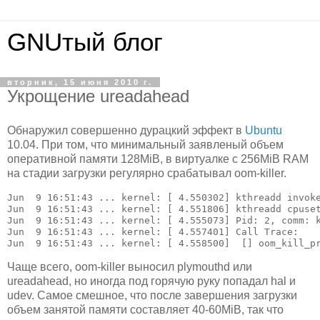
GNUтый блог
вторник, 15 июня 2010 г.
Укрощение ureadahead
Обнаружил совершенно дурацкий эффект в
Ubuntu
10.04. При том, что минимальный заявленый объем
оперативной памяти 128MiB, в виртуалке с 256MiB RAM
на стадии загрузки регулярно срабатывал oom-killer.
Jun  9 16:51:43 ... kernel: [ 4.550302] kthreadd invoke
Jun  9 16:51:43 ... kernel: [ 4.551806] kthreadd cpuset
Jun  9 16:51:43 ... kernel: [ 4.555073] Pid: 2, comm: k
Jun  9 16:51:43 ... kernel: [ 4.557401] Call Trace:

Jun  9 16:51:43 ... kernel: [ 4.558500]  [
Чаще всего, oom-killer выносил plymouthd или
ureadahead, но иногда под горячую руку попадал hal и
udev. Самое смешное, что после завершения загрузки
объем занятой памяти составляет 40-60MiB, так что