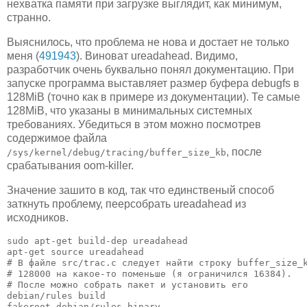
нехватка памяти при загрузке выглядит, как минимум,
странно.
Выяснилось, что проблема не нова и достает не только
меня (
491943
). Виноват ureadahead. Видимо,
разработчик очень буквально понял документацию. При
запуске программа выставляет размер буфера debugfs в
128MiB (точно как в примере из документации). Те самые
128MiB, что указаны в минимальных системных
требованиях. Убедиться в этом можно посмотрев
содержимое файла
, после
/sys/kernel/debug/tracing/buffer_size_kb
срабатывания oom-killer.
Значение зашито в код, так что единственый способ
заткнуть проблему, пеерсобрать ureadahead из
исходников.
sudo apt-get build-dep ureadahead

apt-get source ureadahead

# В файле src/trac.c следует найти строку buffer_size_k
# 128000 на какое-то поменьше (я ограничился 16384).

# После можно собрать пакет и установить его

debian/rules build

fakeroot debian/rules binary
