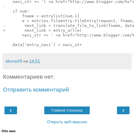
    navi_str += '| <a href="http://www.blogger.com/%s">
-

    if num:

        fname = entrylist[num-1]

        e = entries.fileentry.FileEntry(request, fname,
-        next_link = translate_file_to_link(fname, data
+        next_link = entry_url(e)

        navi_str += ' <a href="http://www.blogger.com/%
abone28
на
14:51
Комментариев нет:
Отправить комментарий
‹
›
Главная страница
Открыть веб-версию
Обо мне