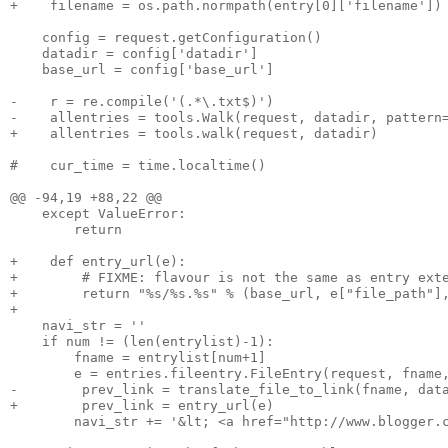
+    filename = os.path.normpath(entry[0]['filename'])

    config = request.getConfiguration()

    datadir = config['datadir']

    base_url = config['base_url']

-    r = re.compile('(.*\.txt$)')

-    allentries = tools.Walk(request, datadir, pattern=
+    allentries = tools.walk(request, datadir)

#    cur_time = time.localtime()

@@ -94,19 +88,22 @@

    except ValueError:

        return

+    def entry_url(e):

+        # FIXME: flavour is not the same as entry exte
+        return "%s/%s.%s" % (base_url, e["file_path"],
+

    navi_str = ''

    if num != (len(entrylist)-1):

        fname = entrylist[num+1]

        e = entries.fileentry.FileEntry(request, fname,
-        prev_link = translate_file_to_link(fname, data
+        prev_link = entry_url(e)

        navi_str += '&lt; <a href="http://www.blogger.c