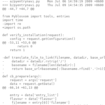
--- a/pyentrynavi.py    Mon Jul 06 14:59:19 2009 +0600

+++ b/pyentrynavi.py    Thu Jul 09 14:54:35 2009 +0600

@@ -44,7 +44,7 @@

from Pyblosxom import tools, entries

import time

-import re

+import os.path

def verify_installation(request):

    config = request.getConfiguration()

@@ -53,11 +53,6 @@

        return 0

    return 1

-def translate_file_to_link(filename, datadir, base_url
-    datadir = datadir.rstrip('/')

-    basename = filename[len(datadir):]

-    return base_url+basename[:(basename.rfind('.')+1)]
-

def cb_prepare(args):

    request = args['request']

    data = request.getData()

@@ -66,14 +61,13 @@

    entry = data['entry_list']

    flavour = data['flavour']

-    filename = entry[0]['filename']
