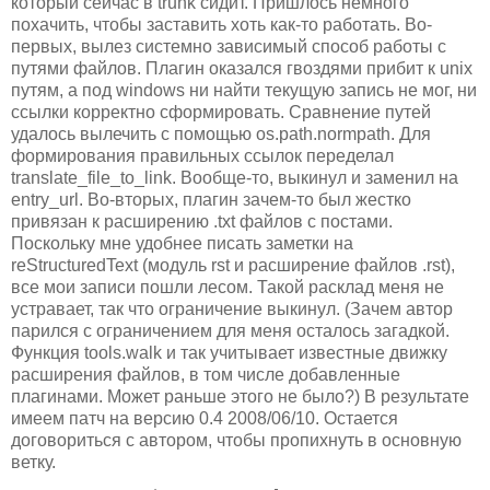
который сейчас в trunk сидит. Пришлось немного
похачить, чтобы заставить хоть как-то работать. Во-
первых, вылез системно зависимый способ работы с
путями файлов. Плагин оказался гвоздями прибит к unix
путям, а под windows ни найти текущую запись не мог, ни
ссылки корректно сформировать. Сравнение путей
удалось вылечить с помощью os.path.normpath. Для
формирования правильных ссылок переделал
translate_file_to_link. Вообще-то, выкинул и заменил на
entry_url. Во-вторых, плагин зачем-то был жестко
привязан к расширению .txt файлов с постами.
Поскольку мне удобнее писать заметки на
reStructuredText (модуль rst и расширение файлов .rst),
все мои записи пошли лесом. Такой расклад меня не
устравает, так что ограничение выкинул. (Зачем автор
парился с ограничением для меня осталось загадкой.
Функция tools.walk и так учитывает известные движку
расширения файлов, в том числе добавленные
плагинами. Может раньше этого не было?) В результате
имеем патч на версию 0.4 2008/06/10. Остается
договориться с автором, чтобы пропихнуть в основную
ветку.